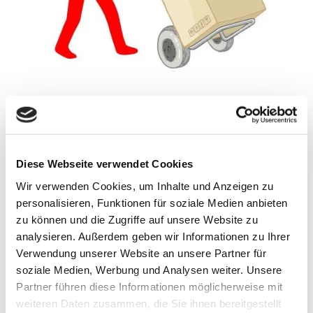
Rundum-Service für Ihren Umzug in
Pforzheim
Diese Webseite verwendet Cookies
Nach erfolgter persönlicher Beratung stellen wir anhand
Wir verwenden Cookies, um Inhalte und Anzeigen zu
einer Checkliste sicher, dass alle Ihre Wünsche für Ihren
personalisieren, Funktionen für soziale Medien anbieten
Umzug in Pforzheim berücksichtigt werden:
zu können und die Zugriffe auf unsere Website zu
Bereitstellung von Umzugskartons und
analysieren. Außerdem geben wir Informationen zu Ihrer
Kleiderboxen
Verwendung unserer Website an unsere Partner für
Verpackungsmaterialien wie Packseide oder
soziale Medien, Werbung und Analysen weiter. Unsere
Partner führen diese Informationen möglicherweise mit
Luftpolsterfolie
weiteren Daten zusammen, die Sie ihnen bereitgestellt
Spezialtransport und -verpackung für empfindliche